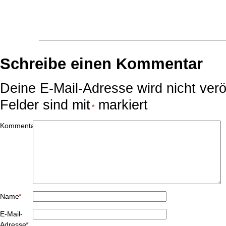
Schreibe einen Kommentar
Deine E-Mail-Adresse wird nicht veröf
Felder sind mit
markiert
*
Kommentar
Name
*
E-Mail-
Adresse
*